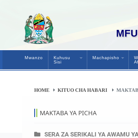
MFU
Mwanzo
Kuhusu
Machapisho
W
Sisi
A
HOME
KITUO CHA HABARI
MAKTAB
MAKTABA YA PICHA
SERA ZA SERIKALI YA AWAMU Y