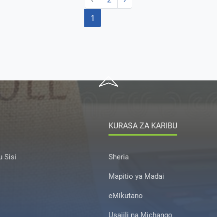
1
KURASA ZA KARIBU
 Sisi
Sheria
Mapitio ya Madai
eMikutano
Usajili na Michango