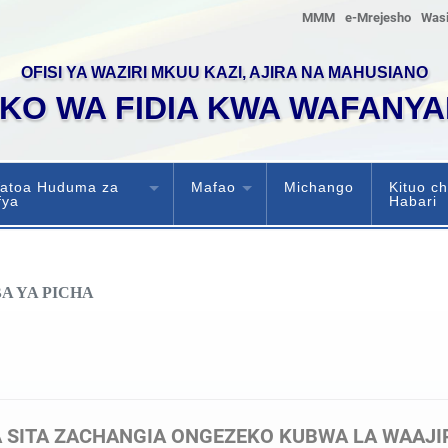
MMM
e-Mrejesho
Wasi
OFISI YA WAZIRI MKUU KAZI, AJIRA NA MAHUSIANO
KO WA FIDIA KWA WAFANYA
atoa Huduma za
Mafao
Michango
Kituo c
fya
Habari
A YA PICHA
A SITA ZACHANGIA ONGEZEKO KUBWA LA WAAJI