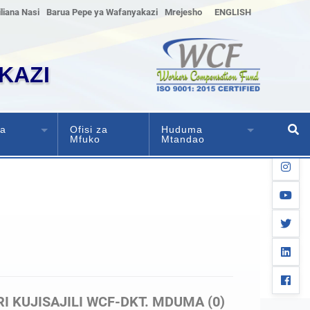
liana Nasi
Barua Pepe ya Wafanyakazi
Mrejesho
ENGLISH
KAZI
ha
Ofisi za
Huduma
Mfuko
Mtandao
instag
youtub
twitter
linkedi
facebo
RI KUJISAJILI WCF-DKT. MDUMA
(0)