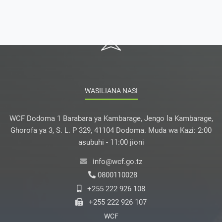
WASILIANA NASI
WCF Dodoma 1 Barabara ya Kambarage, Jengo la Kambarage,
Ghorofa ya 3, S. L. P 329, 41104 Dodoma. Muda wa Kazi: 2:00
asubuhi - 11:00 jioni
info@wcf.go.tz
0800110028
+255 222 926 108
+255 222 926 107
WCF