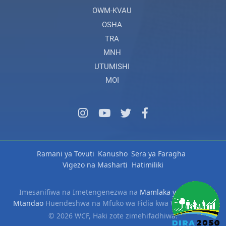
OWM-KVAU
OSHA
TRA
MNH
UTUMISHI
MOI
Ramani ya Tovuti
Kanusho
Sera ya Faragha
Vigezo na Masharti
Hatimiliki
Imesanifiwa na Imetengenezwa na
Mamlaka ya Serikali
Mtandao
Huendeshwa na Mfuko wa Fidia kwa Wafanyakazi
© 2026 WCF, Haki zote zimehifadhiwa.