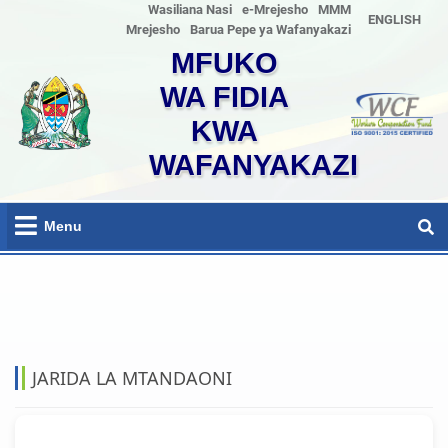
Wasiliana Nasi
e-Mrejesho
MMM
ENGLISH
Mrejesho
Barua Pepe ya Wafanyakazi
MFUKO
WA FIDIA
KWA
WAFANYAKAZI
Menu
HOME
KITUO CHA HABARI
JARIDA LA MTANDAONI
JARIDA LA MTANDAONI