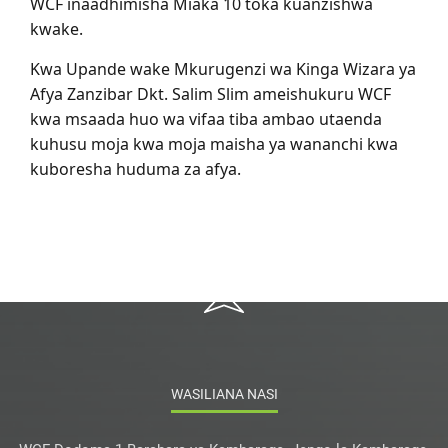
WCF inaadhimisha Miaka 10 toka kuanzishwa
kwake.
Kwa Upande wake Mkurugenzi wa Kinga Wizara ya
Afya Zanzibar Dkt. Salim Slim ameishukuru WCF
kwa msaada huo wa vifaa tiba ambao utaenda
kuhusu moja kwa moja maisha ya wananchi kwa
kuboresha huduma za afya.
WASILIANA NASI