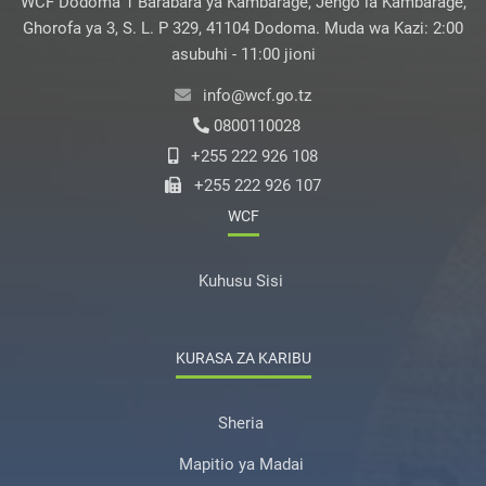
WCF Dodoma 1 Barabara ya Kambarage, Jengo la Kambarage,
Ghorofa ya 3, S. L. P 329, 41104 Dodoma. Muda wa Kazi: 2:00
asubuhi - 11:00 jioni
info@wcf.go.tz
0800110028
+255 222 926 108
+255 222 926 107
WCF
Kuhusu Sisi
KURASA ZA KARIBU
Sheria
Mapitio ya Madai