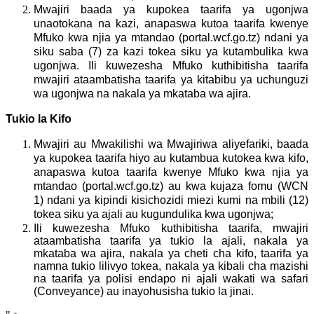
Mwajiri baada ya kupokea taarifa ya ugonjwa
unaotokana na kazi, anapaswa kutoa taarifa kwenye
Mfuko kwa njia ya mtandao (portal.wcf.go.tz) ndani ya
siku saba (7) za kazi tokea siku ya kutambulika kwa
ugonjwa. Ili kuwezesha Mfuko kuthibitisha taarifa
mwajiri ataambatisha taarifa ya kitabibu ya uchunguzi
wa ugonjwa na nakala ya mkataba wa ajira.
Tukio la Kifo
Mwajiri au Mwakilishi wa Mwajiriwa aliyefariki, baada
ya kupokea taarifa hiyo au kutambua kutokea kwa kifo,
anapaswa kutoa taarifa kwenye Mfuko kwa njia ya
mtandao (portal.wcf.go.tz) au kwa kujaza fomu (WCN
1) ndani ya kipindi kisichozidi miezi kumi na mbili (12)
tokea siku ya ajali au kugundulika kwa ugonjwa;
Ili kuwezesha Mfuko kuthibitisha taarifa, mwajiri
ataambatisha taarifa ya tukio la ajali, nakala ya
mkataba wa ajira, nakala ya cheti cha kifo, taarifa ya
namna tukio lilivyo tokea, nakala ya kibali cha mazishi
na taarifa ya polisi endapo ni ajali wakati wa safari
(Conveyance) au inayohusisha tukio la jinai.