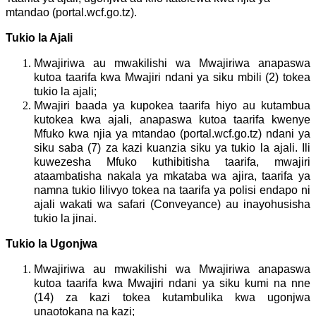
mtandao (portal.wcf.go.tz).
Tukio la Ajali
Mwajiriwa au mwakilishi wa Mwajiriwa anapaswa
kutoa taarifa kwa Mwajiri ndani ya siku mbili (2) tokea
tukio la ajali;
Mwajiri baada ya kupokea taarifa hiyo au kutambua
kutokea kwa ajali, anapaswa kutoa taarifa kwenye
Mfuko kwa njia ya mtandao (portal.wcf.go.tz) ndani ya
siku saba (7) za kazi kuanzia siku ya tukio la ajali. Ili
kuwezesha Mfuko kuthibitisha taarifa, mwajiri
ataambatisha nakala ya mkataba wa ajira, taarifa ya
namna tukio lilivyo tokea na taarifa ya polisi endapo ni
ajali wakati wa safari (Conveyance) au inayohusisha
tukio la jinai.
Tukio la Ugonjwa
Mwajiriwa au mwakilishi wa Mwajiriwa anapaswa
kutoa taarifa kwa Mwajiri ndani ya siku kumi na nne
(14) za kazi tokea kutambulika kwa ugonjwa
unaotokana na kazi;