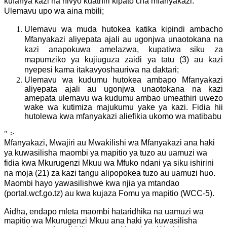
kufanya kazi na hivyo kuathiri kipato cha mfanyakazi.
Ulemavu upo wa aina mbili;
Ulemavu wa muda hutokea katika kipindi ambacho
Mfanyakazi aliyepata ajali au ugonjwa unaotokana na
kazi anapokuwa amelazwa, kupatiwa siku za
mapumziko ya kujiuguza zaidi ya tatu (3) au kazi
nyepesi kama itakavyoshauriwa na daktari;
Ulemavu wa kudumu hutokea ambapo Mfanyakazi
aliyepata ajali au ugonjwa unaotokana na kazi
amepata ulemavu wa kudumu ambao umeathiri uwezo
wake wa kutimiza majukumu yake ya kazi. Fidia hii
hutolewa kwa mfanyakazi aliefikia ukomo wa matibabu
" >
Mfanyakazi, Mwajiri au Mwakilishi wa Mfanyakazi ana haki
ya kuwasilisha maombi ya mapitio ya tuzo au uamuzi wa
fidia kwa Mkurugenzi Mkuu wa Mfuko ndani ya siku ishirini
na moja (21) za kazi tangu alipopokea tuzo au uamuzi huo.
Maombi hayo yawasilishwe kwa njia ya mtandao
(portal.wcf.go.tz) au kwa kujaza Fomu ya mapitio (WCC-5).
Aidha, endapo mleta maombi hataridhika na uamuzi wa
mapitio wa Mkurugenzi Mkuu ana haki ya kuwasilisha