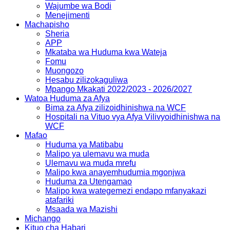
Wajumbe wa Bodi
Menejimenti
Machapisho
Sheria
APP
Mkataba wa Huduma kwa Wateja
Fomu
Muongozo
Hesabu zilizokaguliwa
Mpango Mkakati 2022/2023 - 2026/2027
Watoa Huduma za Afya
Bima za Afya zilizoidhinishwa na WCF
Hospitali na Vituo vya Afya Vilivyoidhinishwa na
WCF
Mafao
Huduma ya Matibabu
Malipo ya ulemavu wa muda
Ulemavu wa muda mrefu
Malipo kwa anayemhudumia mgonjwa
Huduma za Utengamao
Malipo kwa wategemezi endapo mfanyakazi
atafariki
Msaada wa Mazishi
Michango
Kituo cha Habari