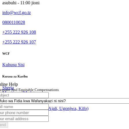
asubuhi - 11:00 jioni
info@wcf.go.tz
0800110028
+255 222 926 108
+255 222 926 107
WCF
Kuhusu Sisi
Kurasa za Karibu
line Help
Sheria
equate And Equitable Compensations
Mapitio ya Madai
eMikutano
Usajili na Michango
Taarifa ya Tukio Kazini (Ajali, Ugonjwa, Kifo)
Tovuti Mashuhuri
end