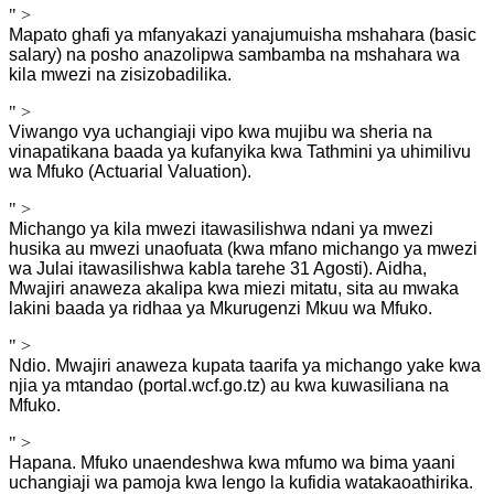
" >
Mapato ghafi ya mfanyakazi yanajumuisha mshahara (basic
salary) na posho anazolipwa sambamba na mshahara wa
kila mwezi na zisizobadilika.
" >
Viwango vya uchangiaji vipo kwa mujibu wa sheria na
vinapatikana baada ya kufanyika kwa Tathmini ya uhimilivu
wa Mfuko (Actuarial Valuation).
" >
Michango ya kila mwezi itawasilishwa ndani ya mwezi
husika au mwezi unaofuata (kwa mfano michango ya mwezi
wa Julai itawasilishwa kabla tarehe 31 Agosti). Aidha,
Mwajiri anaweza akalipa kwa miezi mitatu, sita au mwaka
lakini baada ya ridhaa ya Mkurugenzi Mkuu wa Mfuko.
" >
Ndio. Mwajiri anaweza kupata taarifa ya michango yake kwa
njia ya mtandao (portal.wcf.go.tz) au kwa kuwasiliana na
Mfuko.
" >
Hapana. Mfuko unaendeshwa kwa mfumo wa bima yaani
uchangiaji wa pamoja kwa lengo la kufidia watakaoathirika.