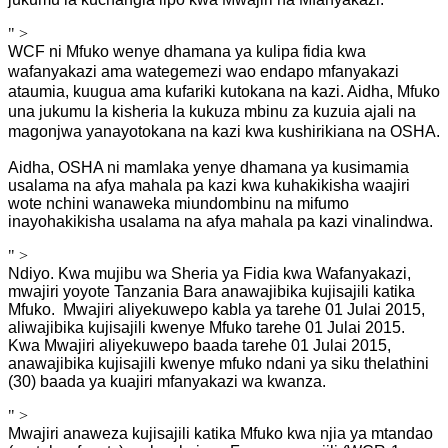
" >
WCF ni Mfuko wenye dhamana ya kulipa fidia kwa
wafanyakazi ama wategemezi wao endapo mfanyakazi
ataumia, kuugua ama kufariki kutokana na kazi. Aidha, Mfuko
una jukumu la kisheria la kukuza mbinu za kuzuia ajali na
magonjwa yanayotokana na kazi kwa kushirikiana na OSHA.
Aidha, OSHA ni mamlaka yenye dhamana ya kusimamia
usalama na afya mahala pa kazi kwa kuhakikisha waajiri
wote nchini wanaweka miundombinu na mifumo
inayohakikisha usalama na afya mahala pa kazi vinalindwa.
" >
Ndiyo.
Kwa mujibu wa Sheria ya Fidia kwa Wafanyakazi,
mwajiri yoyote Tanzania Bara anawajibika kujisajili katika
Mfuko. Mwajiri aliyekuwepo kabla ya tarehe 01 Julai 2015,
aliwajibika kujisajili kwenye Mfuko tarehe 01 Julai 2015.
Kwa Mwajiri aliyekuwepo baada tarehe 01 Julai 2015,
anawajibika kujisajili kwenye mfuko ndani ya siku thelathini
(30) baada ya kuajiri mfanyakazi wa kwanza.
" >
Mwajiri anaweza kujisajili katika Mfuko kwa njia ya mtandao