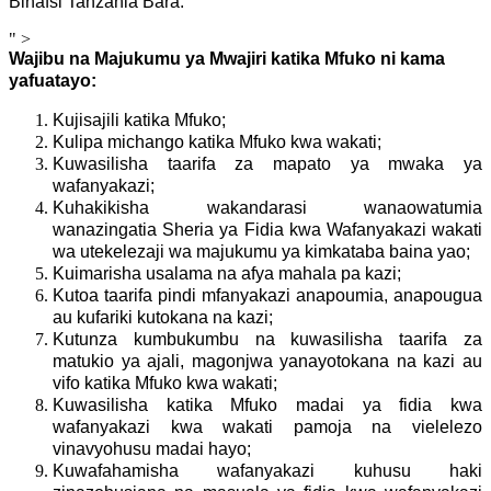
Binafsi Tanzania Bara.
" >
Wajibu na Majukumu ya Mwajiri katika Mfuko ni kama
yafuatayo:
Kujisajili katika Mfuko;
Kulipa michango katika Mfuko kwa wakati;
Kuwasilisha taarifa za mapato ya mwaka ya
wafanyakazi;
Kuhakikisha wakandarasi wanaowatumia
wanazingatia Sheria ya Fidia kwa Wafanyakazi wakati
wa utekelezaji wa majukumu ya kimkataba baina yao;
Kuimarisha usalama na afya mahala pa kazi;
Kutoa taarifa pindi mfanyakazi anapoumia, anapougua
au kufariki kutokana na kazi;
Kutunza kumbukumbu na kuwasilisha taarifa za
matukio ya ajali, magonjwa yanayotokana na kazi au
vifo katika Mfuko kwa wakati;
Kuwasilisha katika Mfuko madai ya fidia kwa
wafanyakazi kwa wakati pamoja na vielelezo
vinavyohusu madai hayo;
Kuwafahamisha wafanyakazi kuhusu haki