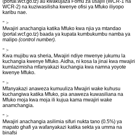
(portal.wcf.go.tz) au kwakujaza Fomu za usajili (WCR-1 na
WCR-2) na kuziwasilisha kwenye ofisi ya Mfuko iliyopo
karibu nae.
" >
Mwajiri anachangia katika Mfuko kwa njia ya mtandao
(portal.wcf.go.tz) baada ya kupata kumbukumbu namba ya
malipo
(control number).
" >
Kwa mujibu wa sheria, Mwajiri ndiye mwenye jukumu la
kuchangia kwenye Mfuko. Aidha, ni kosa la jinai kwa mwajiri
kumlazimisha mfanyakazi kuchangia kwa namna yoyote
kwenye Mfuko.
" >
Mfanyakazi anaweza kumuuliza Mwajiri wake kuhusu
kuchangiwa katika Mfuko, pia anaweza kuwasiliana na
Mfuko moja kwa moja ili kujua kama mwajiri wake
anamchangia.
" >
Mwajiri anachangia asilimia sifuri nukta tano (0.5%) ya
mapato ghafi ya wafanyakazi katika sekta ya umma na
binafsi