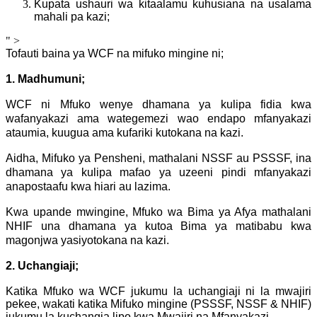
Kupata ushauri wa kitaalamu kuhusiana na usalama
mahali pa kazi;
" >
Tofauti baina ya WCF na mifuko mingine ni;
1. Madhumuni;
WCF ni Mfuko wenye dhamana ya kulipa fidia kwa
wafanyakazi ama wategemezi wao endapo mfanyakazi
ataumia, kuugua ama kufariki kutokana na kazi.
Aidha, Mifuko ya Pensheni, mathalani NSSF au PSSSF, ina
dhamana ya kulipa mafao ya uzeeni pindi mfanyakazi
anapostaafu kwa hiari au lazima.
Kwa upande mwingine, Mfuko wa Bima ya Afya mathalani
NHIF una dhamana ya kutoa Bima ya matibabu kwa
magonjwa yasiyotokana na kazi.
2. Uchangiaji;
Katika Mfuko wa WCF jukumu la uchangiaji ni la mwajiri
pekee, wakati katika Mifuko mingine (PSSSF, NSSF & NHIF)
jukumu la kuchangia lipo kwa Mwajiri na Mfanyakazi.