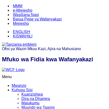
MMM
e-Mrejesho
Wasiliana Nasi
Barua Pepe ya Wafanyakazi
Mrejesho
ENGLISH
KISWAHILI
Ofisi ya Waziri Mkuu Kazi, Ajira na Mahusiano
Mfuko wa Fidia kwa Wafanyakazi
Menu
Mwanzo
Kuhusu Sisi
Kuanzishwa
Dira na Dhamira
Majukumu
Muundo wa Taasisi