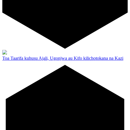
Toa Taarifa kuhusu Ajali, Ugonjwa au Kifo kilichotokana na Kazi