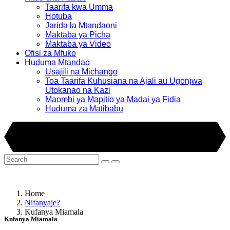
Taarifa kwa Umma
Hotuba
Jarida la Mtandaoni
Maktaba ya Picha
Maktaba ya Video
Ofisi za Mfuko
Huduma Mtandao
Usajili na Michango
Toa Taarifa Kuhusiana na Ajali au Ugonjwa
Utokanao na Kazi
Maombi ya Mapitio ya Madai ya Fidia
Huduma za Matibabu
Home
Nifanyaje?
Kufanya Miamala
Kufanya Miamala