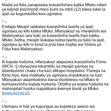
" >
Madai ya fidia yanapaswa kuwasilishwa katika Mfuko ndani
ya kipindi kisichozidi miezi kumi na mbili (12) tokea tukio la
ajali au kugundulika kwa ugonjwa.
" >
Endapo Mwajiri atakataa kuwasilisha taarifa ya ajali,
ugonjwa au kifo katika Mfuko, Mfanyakazi au mwakilishi wa
Wafanyakazi ana haki ya kuwasilisha taarifa hiyo katika
Mfuko. Aidha, mwajiri kukataa kutoa taarifa ya tukio la ajali,
ugonjwa au kifo ni kosa la jinai kwa mujibu wa Sheria ya
Fidia kwa Wafanyakazi.
" >
Ili kupata huduma, mfanyakazi atapaswa kuwasilisha Fomu
(WCN -1) iliyojazwa kikamilifu na mwajiri pamoja na
kitambulisho chake cha kazi afikapo hospitalini. Pamoja na
fomu hiyo, kwa matibabu ya ugonjwa unaotokana na kazi
Mfanyakazi ataambatisha barua iliyotolewa na Mfuko ili
kumuwezesha kupata huduma. Orodha ya watoa huduma na
mahospitali husika inapatikana kwenye tovuti ya Mfuko
(
www.wcf.go.tz
)
" >
Ulemavu ni hali ya kupungua au kupoteza uwezo wa