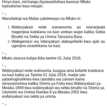
Hivyo basi, michango iliyowasilishwa kwenye Mfuko
hairudishwi kwa mwajiri.
" >
Wanufaikaji wa Mafao yatolewayo na Mfuko ni:
Wafanyakazi wote wanaoumia au wanaopata
magonjwa kutokana na kazi ambao wapo katika Sekta
Binafsi na Sekta ya Umma Tanzania Bara.
Wategemezi wa mfanyakazi atakayefariki kwa ajali au
ugonjwa unaotokana na kazi.
" >
Mfuko ulianza kulipa fidia
tarehe 01 Julai 2016.
" >
Wafanyakazi wote walioumia, kuugua ama kufariki kutokana
na kazi kabla ya Tarehe 01 Julai 2016, madai yao
yatashughulikiwa kwa utaratibu wa zamani kama
ulivyoainishwa katika Sheria ya Fidia kwa Wafanyakazi ya
Mwaka 1949 kwa wafanyakazi wa sekta binafsi na Sheria ya
Utumishi wa Umma Namba 8 ya Mwaka 2002 kwa
wafanyakazi wa sekta ya umma.
" >