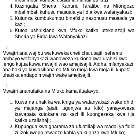
Kuzingatia Sheria, Kanuni, Taratibu na Miongozo
mbalimbali kuhusu masuala ya fidia kwa wafanyakazi;
Kutunza kumbukumbu binafsi zinazohusu masuala ya
kazi;
Kutoa ushirikiano kwa Mfuko katika utekelezaji wa
Sheria ya Fidia kwa Wafanyakazi.
" >
Mwajiri ana wajibu wa kuweka cheti cha usajili sehemu
ambayo wafanyakazi wanaweza kukiona kwa urahisi kwa
lengo kujua kuwa mwajiri wao amejisajili. Aidha, mfanyakazi
ana haki ya kuwasiliana na Mfuko moja kwa moja ili kupata
uhakika endapo mwajiri wake amejisajili.
" >
Mwajiri ananufaika na Mfuko kama ifuatavyo;
Kuwa na uhakika wa kinga ya wafanyakazi wake dhidi
ya majanga (ajali, ugonjwa au kifo) yanayoweza
kuwapata kutokana na kazi ili kuongezeka kwa tija
katika uzalishaji;
Kupungua kwa gharama za ufuatiliaji wa madai ya fidia
zilizokuwepo mwanzo kabla ya kuanza kwa Mfuko;