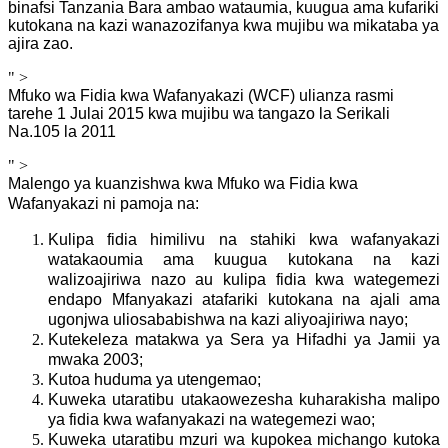
binafsi Tanzania Bara ambao wataumia, kuugua ama kufariki
kutokana na kazi wanazozifanya kwa mujibu wa mikataba ya
ajira zao.
" >
Mfuko wa Fidia kwa Wafanyakazi (WCF)
ulianza rasmi
tarehe 1 Julai 2015 kwa mujibu wa tangazo la Serikali
Na.105 la 2011
" >
Malengo ya kuanzishwa kwa Mfuko wa Fidia kwa
Wafanyakazi ni pamoja na:
Kulipa fidia himilivu na stahiki kwa wafanyakazi
watakaoumia ama kuugua kutokana na kazi
walizoajiriwa nazo au kulipa fidia kwa wategemezi
endapo Mfanyakazi atafariki kutokana na ajali ama
ugonjwa uliosababishwa na kazi aliyoajiriwa nayo;
Kutekeleza matakwa ya Sera ya Hifadhi ya Jamii ya
mwaka 2003;
Kutoa huduma ya utengemao;
Kuweka utaratibu utakaowezesha kuharakisha malipo
ya fidia kwa wafanyakazi na wategemezi wao;
Kuweka utaratibu mzuri wa kupokea michango kutoka