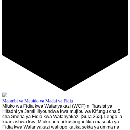
Maombi ya Mapitio ya Madai ya Fidia
Mfuko wa Fidia kwa Wafanyakazi (WCF) ni Taasisi ya
Hifadhi ya Jamii iliyoundwa kwa mujibu wa Kifungu cha 5
cha
Sheria ya Fidia kwa Wafanyakazi [Sura 263]
. Lengo la
kuanzishwa kwa Mfuko huu ni kushughulikia masuala ya
Fidia kwa Wafanyakazi waliopo katika sekta ya umma na