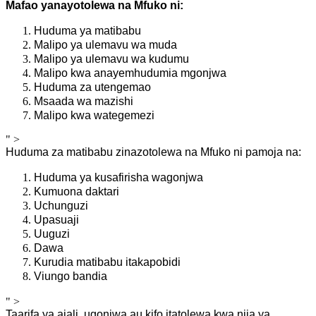
Mafao yanayotolewa na Mfuko ni:
Huduma ya matibabu
Malipo ya ulemavu wa muda
Malipo ya ulemavu wa kudumu
Malipo kwa anayemhudumia mgonjwa
Huduma za utengemao
Msaada wa mazishi
Malipo kwa wategemezi
" >
Huduma za matibabu zinazotolewa na Mfuko ni pamoja na:
Huduma ya kusafirisha wagonjwa
Kumuona daktari
Uchunguzi
Upasuaji
Uuguzi
Dawa
Kurudia matibabu itakapobidi
Viungo bandia
" >
Taarifa ya ajali, ugonjwa au kifo itatolewa kwa njia ya