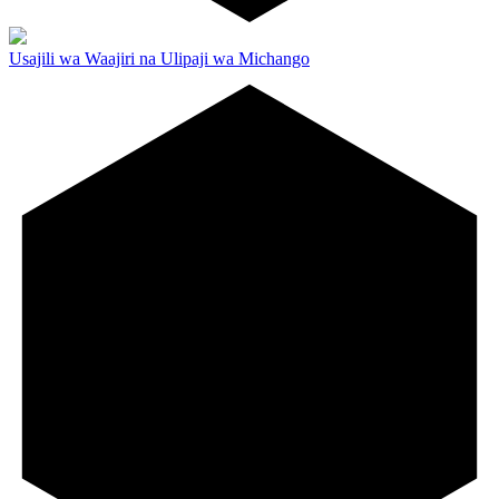
Usajili wa Waajiri na Ulipaji wa Michango