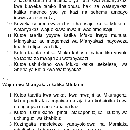
zinazohusiana na masuala ya fidia kwa wafanyakazi
kwa kuweka tamko linalohusu haki za wafanyakazi
katika maeneo yao ya kazi na sehemu ambayo
inaweza kusomeka;
Kuweka sehemu wazi cheti cha usajili katika Mfuko ili
wafanyakazi wajue kuwa mwajiri wao amejisajili;
Kutoa taarifa yoyote katika Mfuko inayo muhusu
Mfanyakazi au mtegemezi wa Mfanyakazi inayoweza
kuathiri ulipaji wa fidia;
Kutoa taarifa katika Mfuko kuhusu mabadiliko yoyote
ya taarifa za mwajiri au wafanyakazi;
Kutoa ushirikiano kwa Mfuko katika utekelezaji wa
Sheria ya Fidia kwa Wafanyakazi.
" >
Wajibu wa Mfanyakazi katika Mfuko ni:
Kutoa taarifa kwa wakati kwa mwajiri au Mkurugenzi
Mkuu pindi atakapopatwa na ajali au kubainika kuwa
na ugonjwa unaotokana na kazi;
Kutoa ushirikiano pindi atakapohitajika kufanyiwa
uchunguzi wa kitabibu;
Kuzingatia maelekezo yanayotolewa na Mamlaka
mbalimbali kuhusu usalama mahali pa kazi