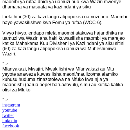
maombi ya rufaa dhidi ya uamuzi huo kwa Waziri mwenye
dhamana ya masuala ya kazi ndani ya siku
thelathini (30) za kazi tangu alipopokea uamuzi huo. Maombi
hayo yawasilishwe kwa Fomu ya rufaa (WCC-6).
Vivyo hivyo, endapo mleta maombi atakuwa hajaridhika na
uamuzi wa Waziri ana haki kuwasilisha maombi ya marejeo
katika Mahakama Kuu Divisheni ya Kazi ndani ya siku sitini
(60) za kazi tangu alipopokea uamuzi wa Muheshimiwa
Waziri.
" >
Mfanyakazi, Mwajiri, Mwakilishi wa Mfanyakazi au Mtu
yeyote anaweza kuwasilisha maoni/maulizo/malalamiko
kuhusu huduma zinazotolewa na Mfuko kwa njia ya
maandishi (barua pepe/ barua/tovuti), simu au kufika katika
ofisi za Mfuko.
" >
instagram
youtube
twitter
linkedin
facebook