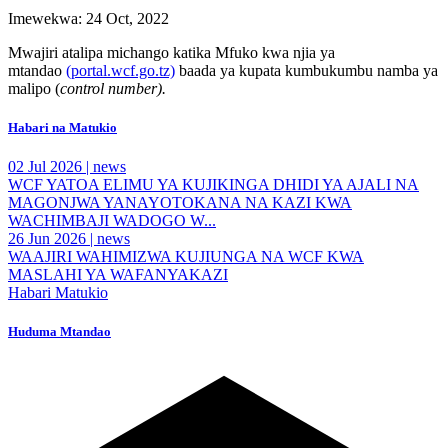
Imewekwa: 24 Oct, 2022
Mwajiri atalipa michango katika Mfuko kwa njia ya
mtandao
(portal.wcf.go.tz)
baada ya kupata kumbukumbu namba ya
malipo (
control number).
Habari na Matukio
02 Jul 2026 |
news
WCF YATOA ELIMU YA KUJIKINGA DHIDI YA AJALI NA
MAGONJWA YANAYOTOKANA NA KAZI KWA
WACHIMBAJI WADOGO W...
26 Jun 2026 |
news
WAAJIRI WAHIMIZWA KUJIUNGA NA WCF KWA
MASLAHI YA WAFANYAKAZI
Habari
Matukio
Huduma Mtandao