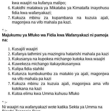
kwa waajiri na kufanya malipo;
Kukidhi matakwa ya Mikataba ya Kimataifa inayohusu
fidia kwa wafanyakazi;
Kukuza mbinu za kupambana na kuzuia ajali,
magonjwa na vifo mahala pa kazi.
" >
Majukumu ya Mfuko wa Fidia kwa Wafanyakazi ni pamoja
na:
Kusajili waajiri
Kufanya tathmini ya mazingira hatarishi mahala pa kazi
Kukusanya na kupokea michango kutoka kwa waajiri
Kuwekeza michango itakayokusanywa
Kulipa fidia stahiki
Kutunza kumbukumbu za matukio ya ajali, magonjwa
na vifo mahala pa kazi
Kukuza mbinu za kuzuia ajali, magonjwa ama vifo
kutokana na kazi
Kutoa elimu kwa Umma kuhusu Mfuko
" >
Ni waajiri na wafanyakazi wote katika Sekta ya Umma na