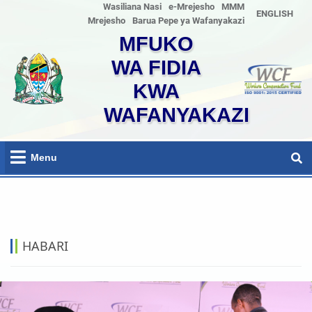
Wasiliana Nasi
e-Mrejesho
MMM
ENGLISH
Mrejesho
Barua Pepe ya Wafanyakazi
MFUKO
WA FIDIA
KWA
WAFANYAKAZI
Menu
HOME
HABARI
HABARI