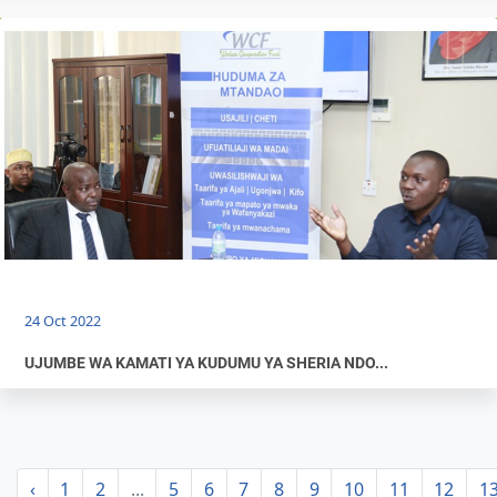
24 Oct 2022
UJUMBE WA KAMATI YA KUDUMU YA SHERIA NDO...
‹
1
2
...
5
6
7
8
9
10
11
12
1