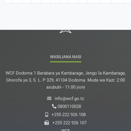
WASILIANA NASI
WCF Dodoma 1 Barabara ya Kambarage, Jengo la Kambarage,
Ghorofa ya 3, S. L. P 329, 41104 Dodoma. Muda wa Kazi: 2:00
asubuhi - 11:00 jioni
info@wcf.go.tz
0800110028
+255 222 926 108
+255 222 926 107
WCF