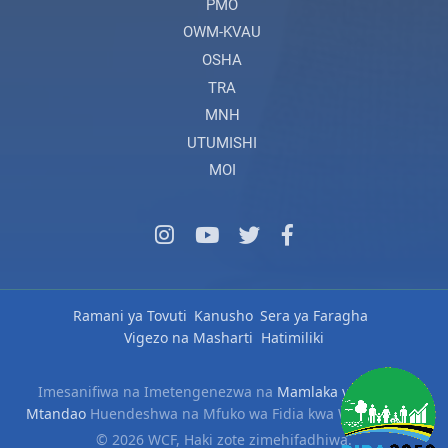
PMO
OWM-KVAU
OSHA
TRA
MNH
UTUMISHI
MOI
Ramani ya Tovuti
Kanusho
Sera ya Faragha
Vigezo na Masharti
Hatimiliki
Imesanifiwa na Imetengenezwa na
Mamlaka ya Serikali
Mtandao
Huendeshwa na Mfuko wa Fidia kwa Wafanyakazi
© 2026 WCF, Haki zote zimehifadhiwa.